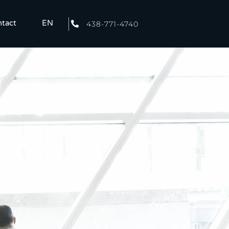
tact
EN
438-771-4740