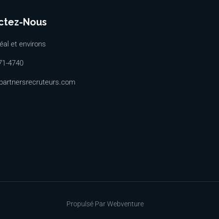
ctez-Nous
al et environs
71-4740
partnersrecruteurs.com
Propulsé Par Webventure